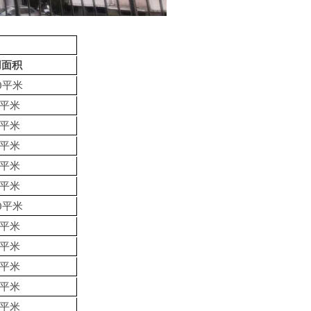
用面积
0
平米
平米
平米
平米
平米
平米
0
平米
平米
平米
平米
平米
平米