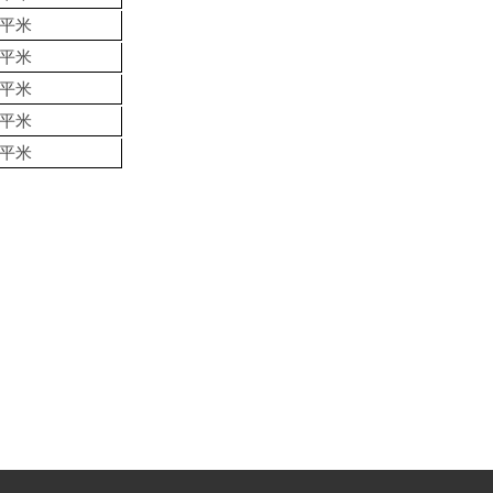
平米
平米
平米
平米
平米