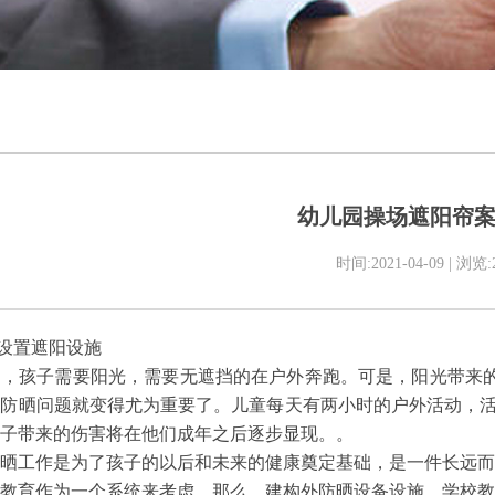
幼儿园操场遮阳帘
时间:2021-04-09 | 浏览:
设置遮阳设施
中，孩子需要阳光，需要无遮挡的在户外奔跑。可是，阳光带来
，防晒问题就变得尤为重要了。儿童每天有两小时的户外活动，
子带来的伤害将在他们成年之后逐步显现。。
晒工作是为了孩子的以后和未来的健康奠定基础，是一件长远而
教育作为一个系统来考虑，那么，建构外防晒设备设施、学校教