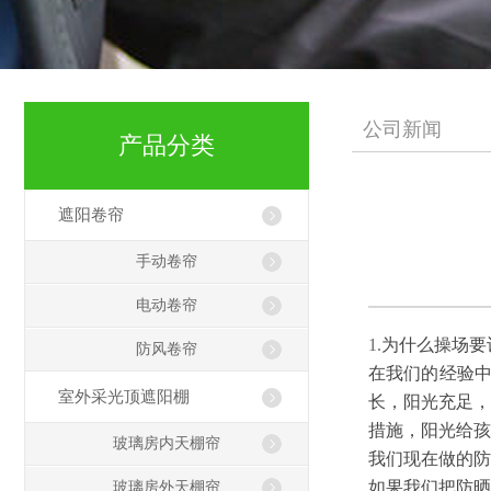
公司新闻
产品分类
遮阳卷帘
手动卷帘
电动卷帘
1.
为什么操场要
防风卷帘
在我们的经验
室外采光顶遮阳棚
长，阳光充足
措施，阳光给孩
玻璃房内天棚帘
我们现在做的防
如果我们把防晒
玻璃房外天棚帘