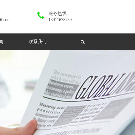
服务热线：
26.com
13911678759
闻
联系我们