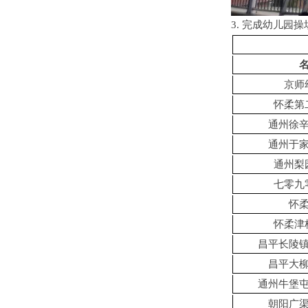
3. 完成幼儿园
京师
怀柔第
通州徐
通州于
通州梨
七零九
怀
怀柔津
昌平长陵
昌平大
通州牛堡
朝阳广