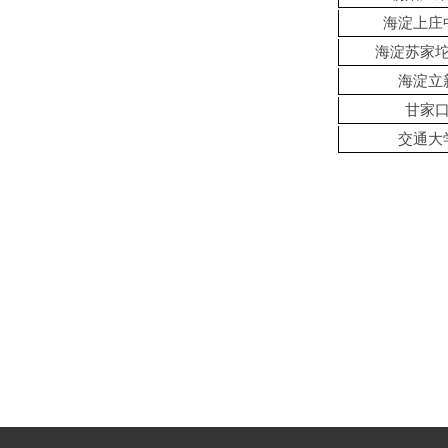
海淀上庄
海淀苏家
海淀立
甘家
交通大