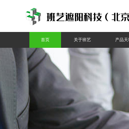
首页
关于班艺
产品天