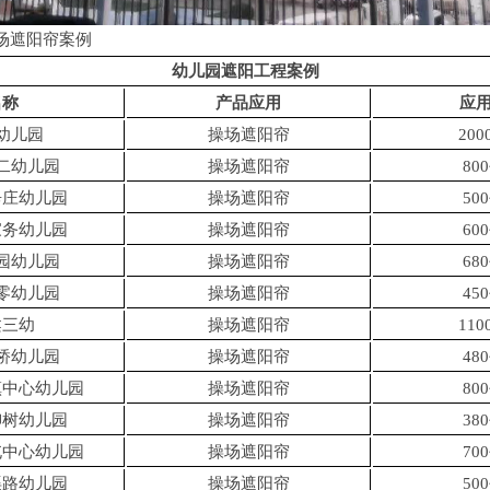
操场遮阳帘案例
幼儿园遮阳工程案例
名称
产品应用
应
幼儿园
操场遮阳帘
200
二幼儿园
操场
遮阳帘
800
辛庄幼儿园
操场
遮阳帘
500
家务幼儿园
操场
遮阳帘
600
园幼儿园
操场
遮阳帘
680
零幼儿园
操场
遮阳帘
450
柔三幼
操场
遮阳帘
110
桥幼儿园
操场
遮阳帘
480
镇中心幼儿园
操场
遮阳帘
800
柳树幼儿园
操场
遮阳帘
380
屯中心幼儿园
操场
遮阳帘
700
渠路幼儿园
操场
遮阳帘
500