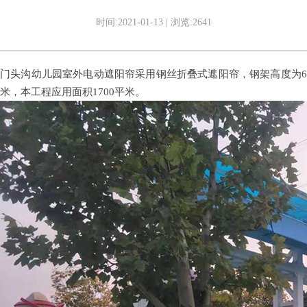
时间:2021-01-13 | 浏览:2641
门头沟幼儿园室外电动遮阳帘采用钢丝折叠式遮阳帘，钢架高度为6
米，本工程应用面积1700平米。